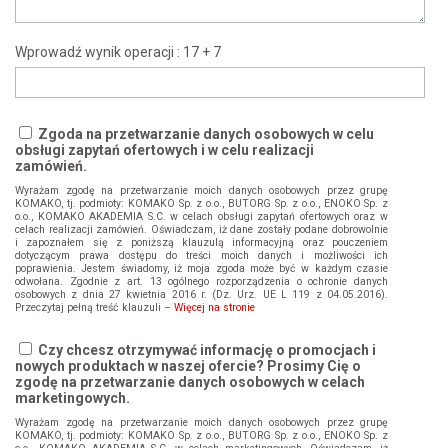
Wprowadź wynik operacji : 17 + 7
Zgoda na przetwarzanie danych osobowych w celu
obsługi zapytań ofertowych i w celu realizacji
zamówień.
Wyrażam zgodę na przetwarzanie moich danych osobowych przez grupę
KOMAKO, tj. podmioty: KOMAKO Sp. z o.o., BUTORG Sp. z o.o., ENOKO Sp. z
o.o., KOMAKO AKADEMIA S.C. w celach obsługi zapytań ofertowych oraz w
celach realizacji zamówień. Oświadczam, iż dane zostały podane dobrowolnie
i zapoznałem się z poniższą klauzulą informacyjną oraz pouczeniem
dotyczącym prawa dostępu do treści moich danych i możliwości ich
poprawienia. Jestem świadomy, iż moja zgoda może być w każdym czasie
odwołana. Zgodnie z art. 13 ogólnego rozporządzenia o ochronie danych
osobowych z dnia 27 kwietnia 2016 r. (Dz. Urz. UE L 119 z 04.05.2016).
Przeczytaj pełną treść klauzuli –
Więcej na stronie
Czy chcesz otrzymywać informację o promocjach i
nowych produktach w naszej ofercie? Prosimy Cię o
zgodę na przetwarzanie danych osobowych w celach
marketingowych.
Wyrażam zgodę na przetwarzanie moich danych osobowych przez grupę
KOMAKO, tj. podmioty: KOMAKO Sp. z o.o., BUTORG Sp. z o.o., ENOKO Sp. z