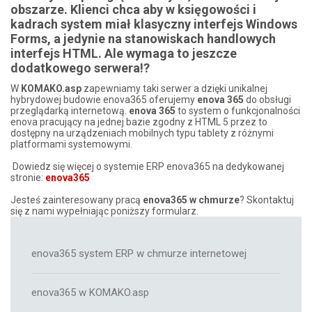
obszarze. Klienci chca aby w księgowości i
kadrach system miał klasyczny interfejs Windows
Forms, a jedynie na stanowiskach handlowych
interfejs HTML. Ale wymaga to jeszcze
dodatkowego serwera!?
W
KOMAKO.asp
zapewniamy taki serwer a dzięki unikalnej
hybrydowej budowie enova365 oferujemy
enova 365
do obsługi
przeglądarką internetową.
enova 365
to system o funkcjonalności
enova pracujący na jednej bazie zgodny z HTML 5 przez to
dostępny na urządzeniach mobilnych typu tablety z różnymi
platformami systemowymi.
Dowiedz się więcej o systemie ERP enova365 na dedykowanej
stronie:
enova365
Jesteś zainteresowany pracą
enova365 w chmurze
? Skontaktuj
się z nami wypełniając poniższy formularz.
enova365 system ERP w chmurze internetowej
enova365 w KOMAKO.asp