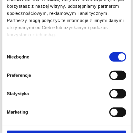
Szybkie i sprawne drukowanie
korzystasz z naszej witryny, udostępniamy partnerom
społecznościowym, reklamowym i analitycznym.
Partnerzy mogą połączyć te informacje z innymi danymi
otrzymanymi od Ciebie lub uzyskanymi podczas
korzystania z ich usług.
enova365
Wybór
Niezbędne
zgody
Preferencje
Statystyka
Marketing
jestem zainteresowany praca enova w chmurze,
proszę o kontakt