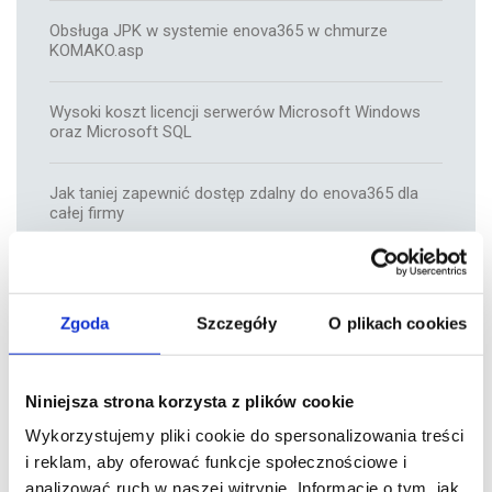
Obsługa JPK w systemie enova365 w chmurze
KOMAKO.asp
Wysoki koszt licencji serwerów Microsoft Windows
oraz Microsoft SQL
Jak taniej zapewnić dostęp zdalny do enova365 dla
całej firmy
Pulpit zdalny to za mało, chciałbym mój ERP
uruchomić na tablecie
Zgoda
Szczegóły
O plikach cookies
Trzy interfejsy systemu ERP enova365
Niniejsza strona korzysta z plików cookie
Brak inwestycji w "żelastwo" i niższe koszty obsługi
Wykorzystujemy pliki cookie do spersonalizowania treści
informatycznej
i reklam, aby oferować funkcje społecznościowe i
analizować ruch w naszej witrynie. Informacje o tym, jak